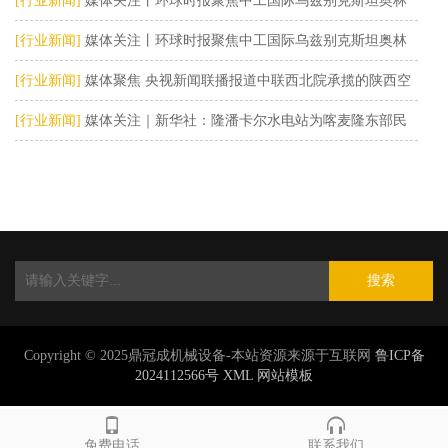
兴
[行业新闻]
媒体关注丨环球时报聚焦中工国际乌兹别克斯坦奥林
匹克城项目
[行业新闻]
媒体关注丨环球时报聚焦中工国际乌兹别克斯坦奥林
匹克城项目
[行业新闻]
媒体聚焦 央视新闻联播报道中联西北院承揽的陕西空
天动力创新中心项目
[行业新闻]
媒体关注｜新华社：隆潘卡尔水电站为喀麦隆东部民
众带来希望
搜索
Copyright © 2025鼎冠成机械设备-本站资源来源于互联网
鲁ICP备
2024112566号
XML
网站模板
免费电话
联系我们